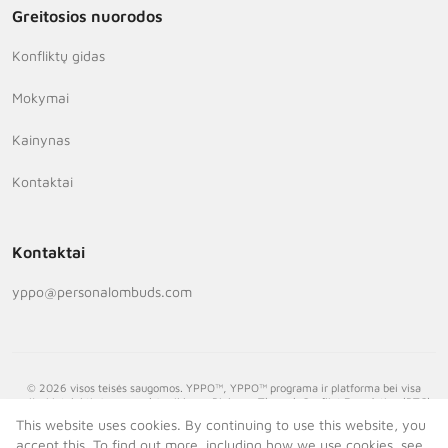
Greitosios nuorodos
Konfliktų gidas
Mokymai
Kainynas
Kontaktai
Kontaktai
yppo@personalombuds.com
© 2026 visos teisės saugomos. YPPO™, YPPO™ programa ir platforma bei visa
susijusi intelektinė nuosavybė priklauso Dialogue Through Conflict Foundation (DTC),
labdaros organizacijai, registruotai pagal Italijos įstatymus. Jei DTC licencijuoja visą
This website uses cookies. By continuing to use this website, you
arba bet kurią YPPO™ programėlę ar platformą (arba susijusią intelektinę nuosavybę)
accept this. To find out more, including how we use cookies, see
bet kuriai trečiajai šaliai, visi honorarai arba pajamos, gautos iš tokios veiklos, bus