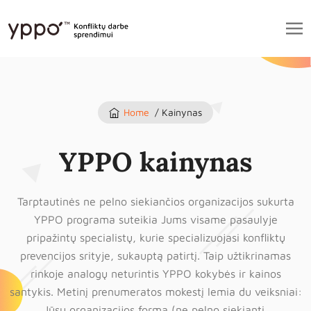
Home
/ Kainynas
YPPO kainynas
Tarptautinės ne pelno siekiančios organizacijos sukurta
YPPO programa suteikia Jums visame pasaulyje
pripažintų specialistų, kurie specializuojasi konfliktų
prevencijos srityje, sukauptą patirtį. Taip užtikrinamas
rinkoje analogų neturintis YPPO kokybės ir kainos
santykis. Metinį prenumeratos mokestį lemia du veiksniai:
Jūsų organizacijos forma (ne pelno siekianti,