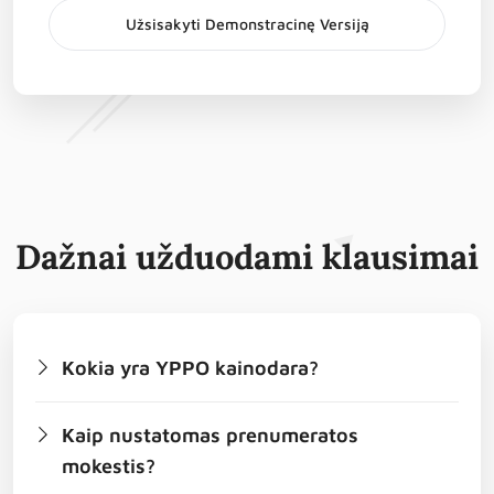
Užsisakyti Demonstracinę Versiją
Dažnai užduodami klausimai
Kokia yra YPPO kainodara?
YPPO paslauga teikiama metinės
Kaip nustatomas prenumeratos
prenumeratos pagrindu, o įmokos mokamos
mokestis?
kiekvieno prenumeratos laikotarpio pradžioje.